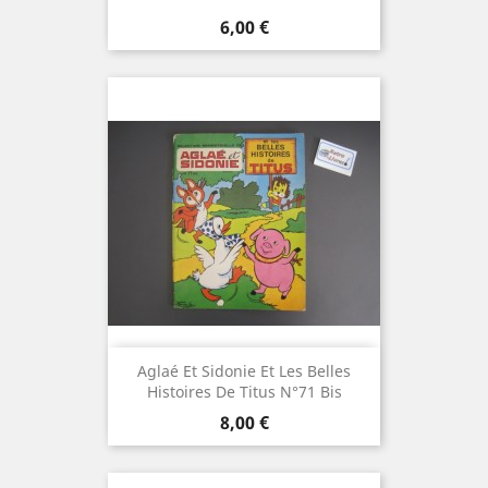
Prix
6,00 €
Aglaé Et Sidonie Et Les Belles
Histoires De Titus N°71 Bis
Prix
8,00 €