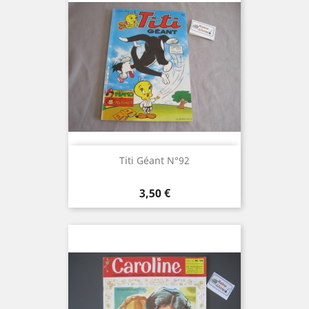
Titi Géant N°92
Prix
3,50 €