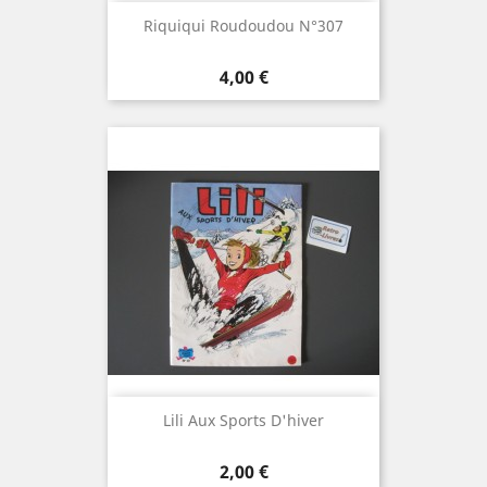
Riquiqui Roudoudou N°307
Prix
4,00 €
Lili Aux Sports D'hiver
Prix
2,00 €