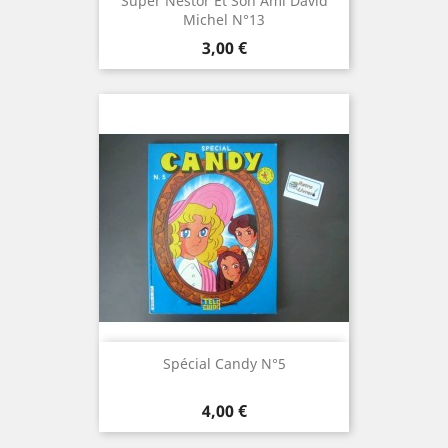
Super Nestor Et Son Ami David
Michel N°13
Prix
3,00 €
Spécial Candy N°5
Prix
4,00 €