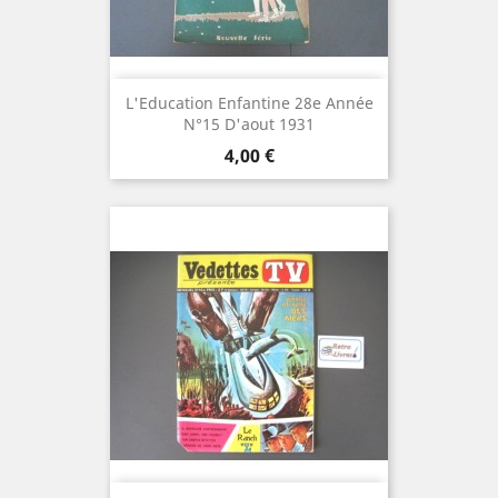
L'Education Enfantine 28e Année
N°15 D'aout 1931
Prix
4,00 €