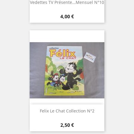
Vedettes TV Présente...Mensuel N°10
Prix
4,00 €
Felix Le Chat Collection N°2
Prix
2,50 €