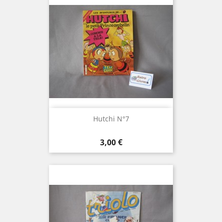
Hutchi N°7
Prix
3,00 €