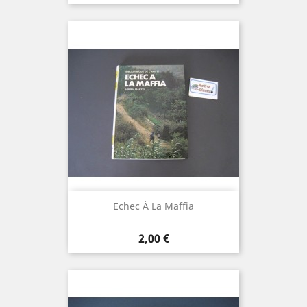
Echec À La Maffia
Prix
2,00 €