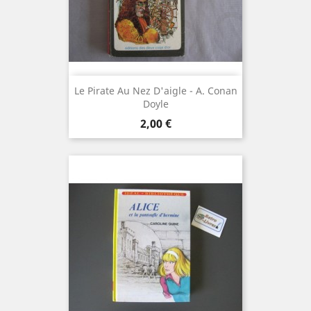
Le Pirate Au Nez D'aigle - A. Conan
Doyle
Prix
2,00 €