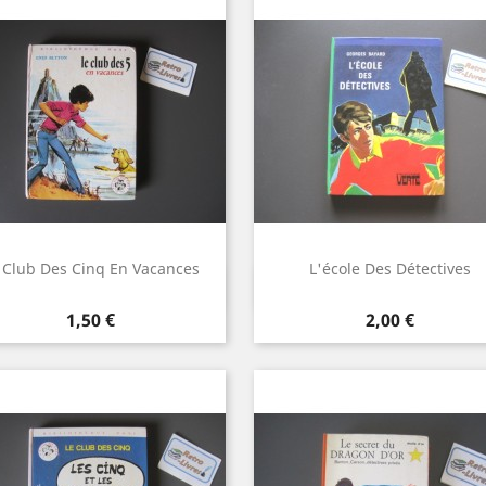
 Club Des Cinq En Vacances
L'école Des Détectives
Aperçu rapide
Aperçu rapide


Prix
Prix
1,50 €
2,00 €