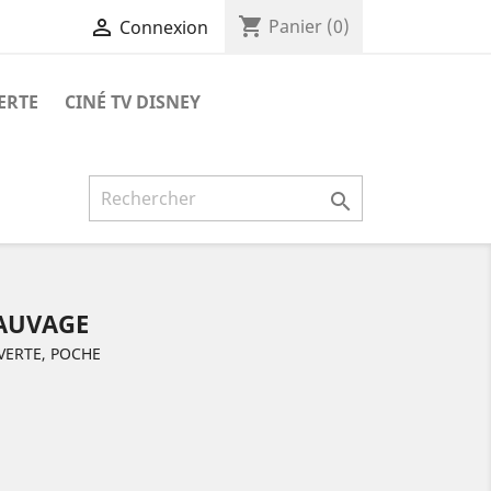
shopping_cart

Panier
(0)
Connexion
ERTE
CINÉ TV DISNEY

AUVAGE
VERTE, POCHE