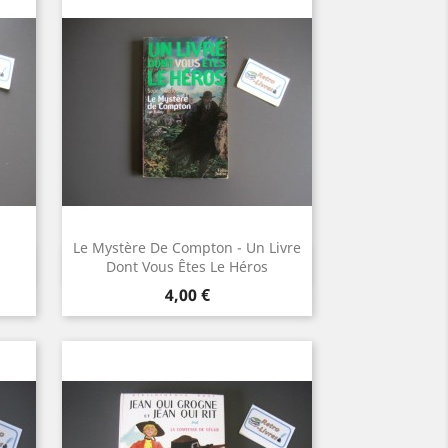
Le Mystère De Compton - Un Livre
Aperçu rapide

Dont Vous Êtes Le Héros
Prix
4,00 €