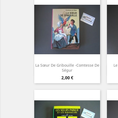
La Sœur De Gribouille -Comtesse De
Le
Aperçu rapide

Ségur
Prix
2,00 €