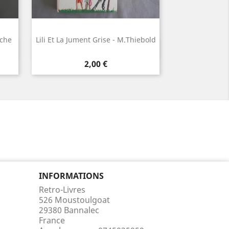
iche
Lili Et La Jument Grise - M.Thiebold
Aperçu rapide

Prix
2,00 €
INFORMATIONS
Retro-Livres
526 Moustoulgoat
29380 Bannalec
France