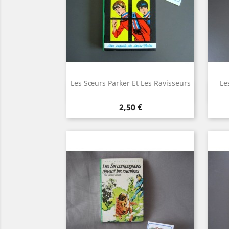
Les Sœurs Parker Et Les Ravisseurs
Le
Aperçu rapide

Prix
2,50 €