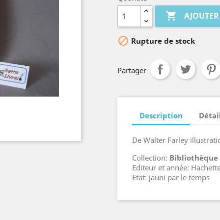

AJOUTER

Rupture de stock
Partager
Description
Détai
De Walter Farley illustrati
Collection:
Bibliothèque
Editeur et année: Hachett
Etat: jauni par le temps