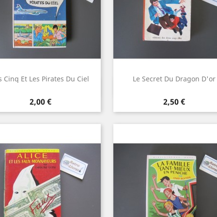
s Cinq Et Les Pirates Du Ciel
Le Secret Du Dragon D'or
Aperçu rapide
Aperçu rapide


Prix
Prix
2,00 €
2,50 €