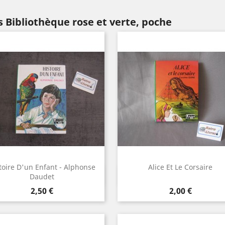
 Bibliothèque rose et verte, poche
toire D'un Enfant - Alphonse
Alice Et Le Corsaire
Aperçu rapide
Aperçu rapide


Daudet
Prix
Prix
2,50 €
2,00 €