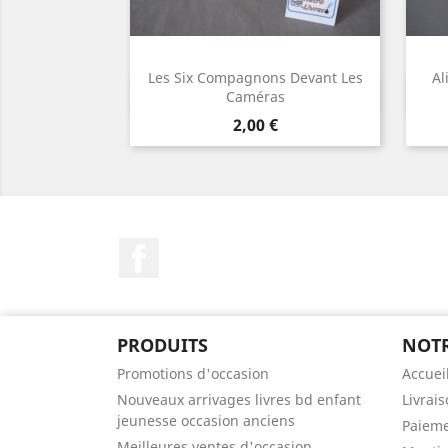
Les Six Compagnons Devant Les
Al
Aperçu rapide

Caméras
Prix
2,00 €
Facebook
PRODUITS
NOTR
Promotions d'occasion
Accuei
Nouveaux arrivages livres bd enfant
Livrai
jeunesse occasion anciens
Paieme
Meilleures ventes d'occasion