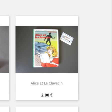
Alice Et Le Clavecin
Aperçu rapide

Prix
2,00 €