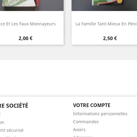
ice Et Les Faux Monnayeurs
La Famille Tant-Mieux En Pén
Aperçu rapide
Aperçu rapide


Prix
Prix
2,00 €
2,50 €
E SOCIÉTÉ
VOTRE COMPTE
Informations personnelles
l
Commandes
son
Avoirs
nt sécurisé