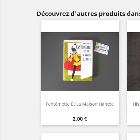
Découvrez d'autres produits dans
Fantômette Et La Maison Hantée
His
Aperçu rapide

Prix
2,00 €