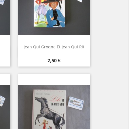
Jean Qui Grogne Et Jean Qui Rit
Aperçu rapide

Prix
2,50 €