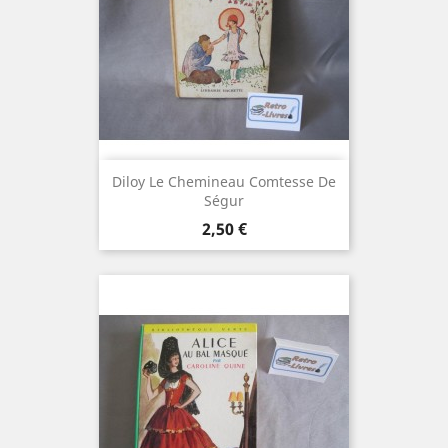
Diloy Le Chemineau Comtesse De
Ségur
Prix
2,50 €