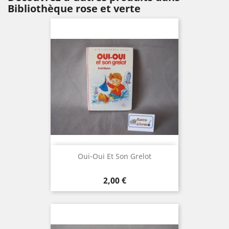
Bibliothèque rose et verte
Oui-Oui Et Son Grelot
Prix
2,00 €