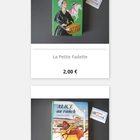
La Petite Fadette
Prix
2,00 €