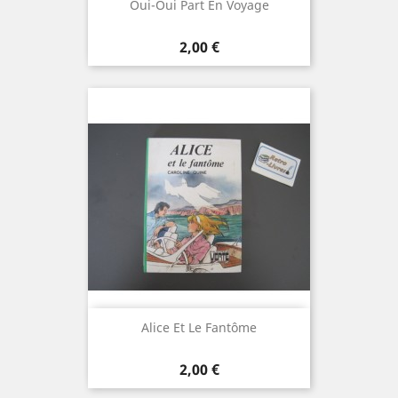
Oui-Oui Part En Voyage
Prix
2,00 €
Alice Et Le Fantôme
Prix
2,00 €