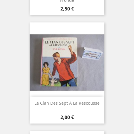
Fronde
Prix
2,50 €
Le Clan Des Sept À La Rescousse
Prix
2,00 €