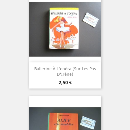
Ballerine À L'opéra (Sur Les Pas
D'Irène)
Prix
2,50 €