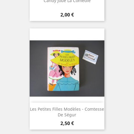
Candy Joue La Comédie
Prix
2,00 €
Les Petites Filles Modèles - Comtesse
De Ségur
Prix
2,50 €