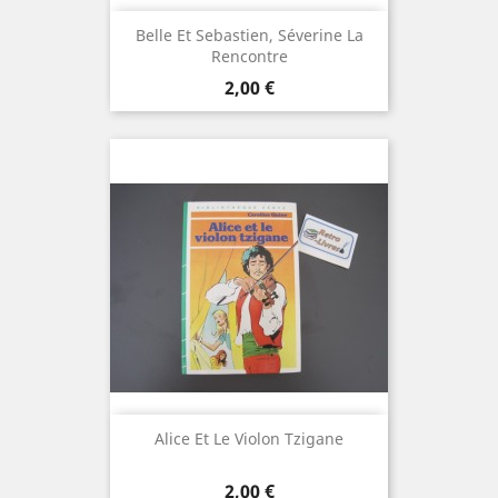
Belle Et Sebastien, Séverine La
Rencontre
Prix
2,00 €
Alice Et Le Violon Tzigane
Prix
2,00 €