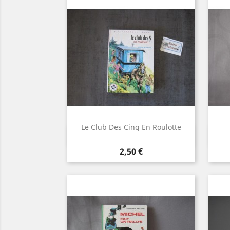
Le Club Des Cinq En Roulotte
Aperçu rapide

Prix
2,50 €