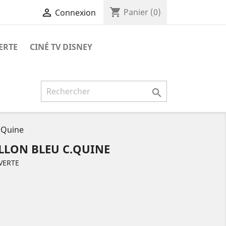
shopping_cart

Panier
(0)
Connexion
ERTE
CINÉ TV DISNEY

C.Quine
ILLON BLEU C.QUINE
VERTE