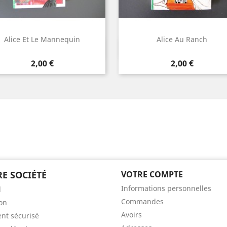
Alice Et Le Mannequin
Alice Au Ranch
Aperçu rapide
Aperçu rapide


Prix
Prix
2,00 €
2,00 €
E SOCIÉTÉ
VOTRE COMPTE
Informations personnelles
l
Commandes
son
Avoirs
nt sécurisé