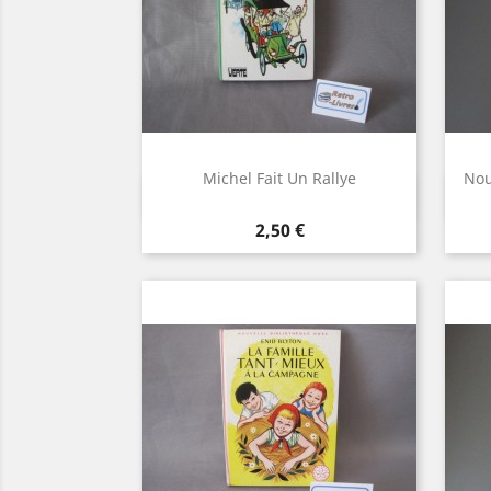
Michel Fait Un Rallye
Nou
Aperçu rapide

Prix
2,50 €