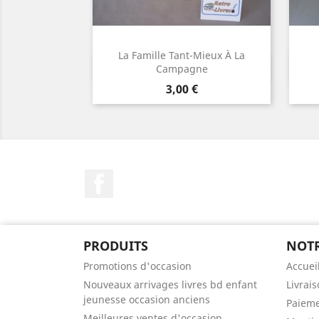
La Famille Tant-Mieux À La
Aperçu rapide

Campagne
Prix
3,00 €
Facebook
PRODUITS
NOTR
Promotions d'occasion
Accuei
Nouveaux arrivages livres bd enfant
Livrai
jeunesse occasion anciens
Paieme
Meilleures ventes d'occasion