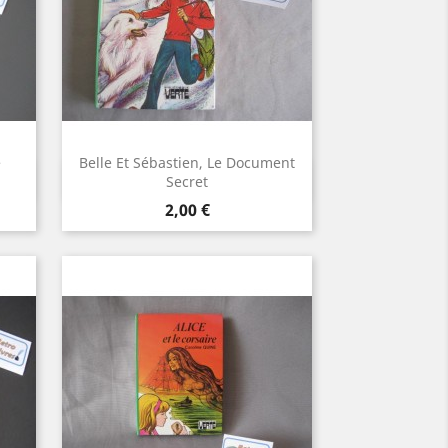
e
Belle Et Sébastien, Le Document
Aperçu rapide

Secret
Prix
2,00 €