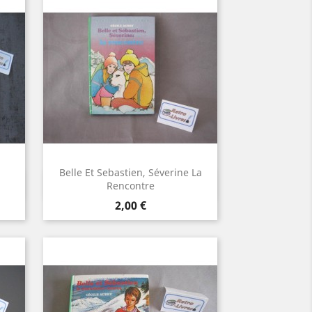
Belle Et Sebastien, Séverine La
Aperçu rapide

Rencontre
Prix
2,00 €