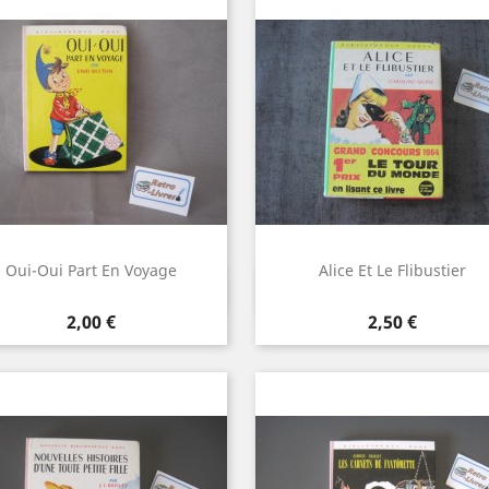
Oui-Oui Part En Voyage
Alice Et Le Flibustier
Aperçu rapide
Aperçu rapide


Prix
Prix
2,00 €
2,50 €