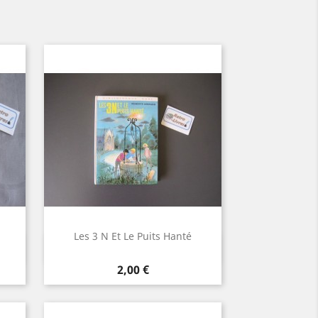
Les 3 N Et Le Puits Hanté
Aperçu rapide

Prix
2,00 €