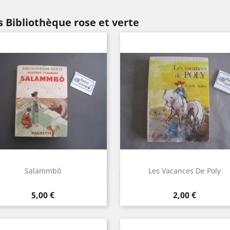
 Bibliothèque rose et verte
Salammbô
Les Vacances De Poly
Aperçu rapide
Aperçu rapide


Prix
Prix
5,00 €
2,00 €