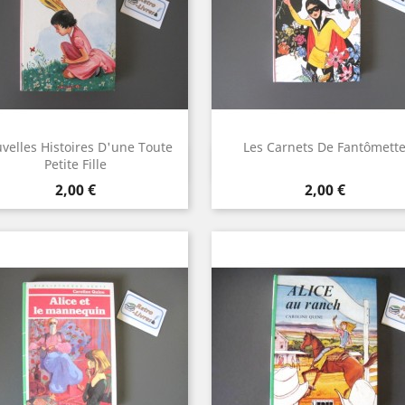
velles Histoires D'une Toute
Les Carnets De Fantômett
Aperçu rapide
Aperçu rapide


Petite Fille
Prix
Prix
2,00 €
2,00 €