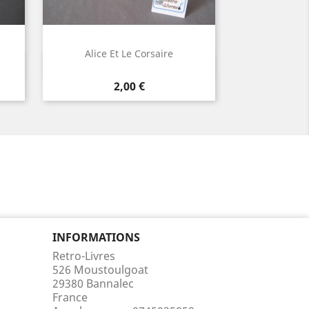
Alice Et Le Corsaire
Aperçu rapide

Prix
2,00 €
INFORMATIONS
Retro-Livres
526 Moustoulgoat
29380 Bannalec
France