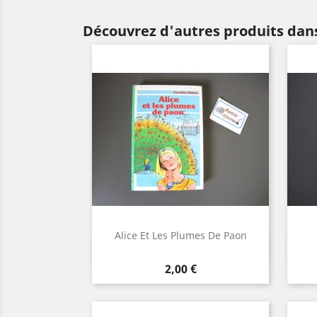
Découvrez d'autres produits dans
Alice Et Les Plumes De Paon
Aperçu rapide

Prix
2,00 €