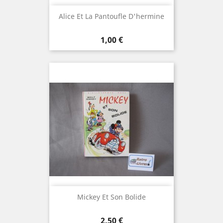
Alice Et La Pantoufle D'hermine
Prix
1,00 €
Mickey Et Son Bolide
Prix
2,50 €