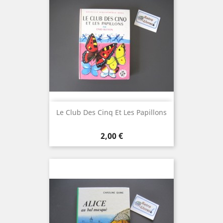
Le Club Des Cinq Et Les Papillons
Prix
2,00 €