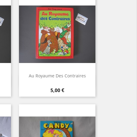
Au Royaume Des Contraires
Aperçu rapide

Prix
5,00 €