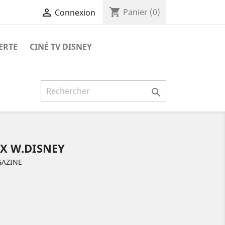
shopping_cart

Panier
(0)
Connexion
ERTE
CINÉ TV DISNEY

X W.DISNEY
GAZINE