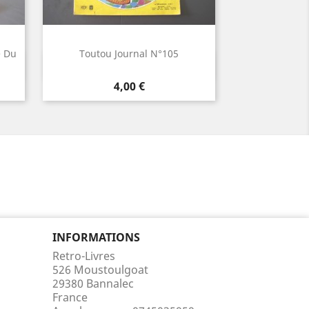
e Du
Toutou Journal N°105
Aperçu rapide

Prix
4,00 €
INFORMATIONS
Retro-Livres
526 Moustoulgoat
29380 Bannalec
France