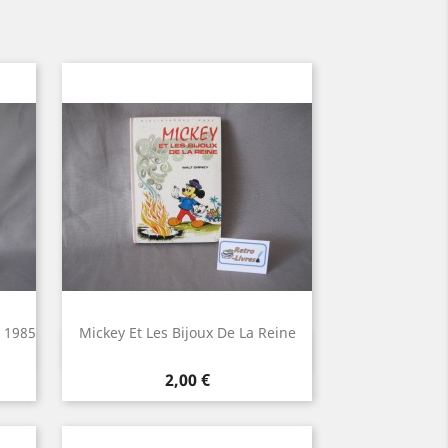
 1985
Mickey Et Les Bijoux De La Reine
Aperçu rapide

Prix
2,00 €