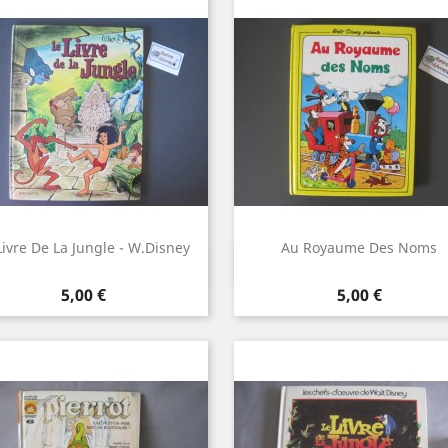
Livre De La Jungle - W.Disney
Au Royaume Des Noms
Aperçu rapide
Aperçu rapide


Prix
Prix
5,00 €
5,00 €