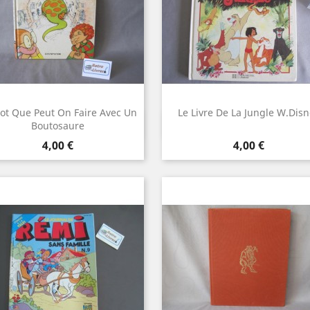
rot Que Peut On Faire Avec Un
Le Livre De La Jungle W.Disn
Aperçu rapide
Aperçu rapide


Boutosaure
Prix
Prix
4,00 €
4,00 €