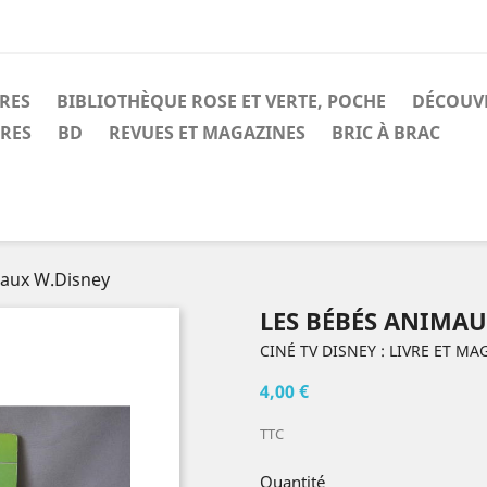
IRES
BIBLIOTHÈQUE ROSE ET VERTE, POCHE
DÉCOUV
IRES
BD
REVUES ET MAGAZINES
BRIC À BRAC
maux W.Disney
LES BÉBÉS ANIMAU
CINÉ TV DISNEY : LIVRE ET MA
4,00 €
TTC
Quantité