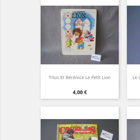
Titus Et Bérénice Le Petit Lion
Le 
Aperçu rapide

Prix
4,00 €