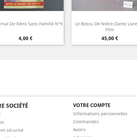
urnal De Rémi Sans Famille N°9
Le Bossu De Notre-Dame Livr
Aperçu rapide
Aperçu rapide


Film
Prix
Prix
4,00 €
45,00 €
E SOCIÉTÉ
VOTRE COMPTE
Informations personnelles
l
Commandes
son
Avoirs
nt sécurisé