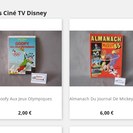
s Ciné TV Disney
oofy Aux Jeux Olympiques
Almanach Du Journal De Mickey
Aperçu rapide
Aperçu rapide


Prix
Prix
2,00 €
6,00 €