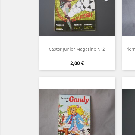
Castor Junior Magazine N°2
Pier
Aperçu rapide

Prix
2,00 €