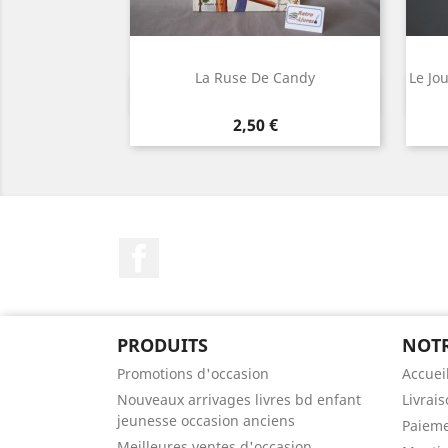
La Ruse De Candy
Le Jo
Aperçu rapide

Prix
2,50 €
Facebook
PRODUITS
NOTR
Promotions d'occasion
Accuei
Nouveaux arrivages livres bd enfant
Livrai
jeunesse occasion anciens
Paieme
Meilleures ventes d'occasion