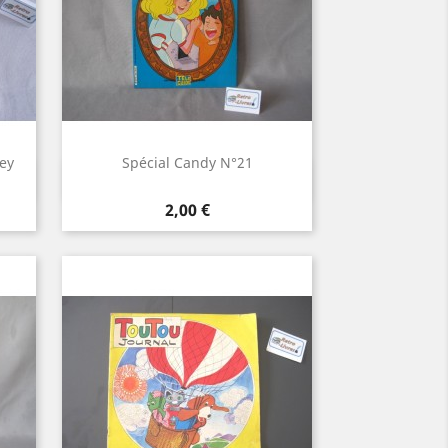
ey
Spécial Candy N°21
Aperçu rapide

Prix
2,00 €