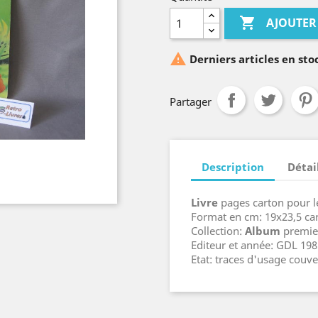

AJOUTER

Derniers articles en sto
Partager
Description
Détai
Livre
pages carton pour le
Format en cm: 19x23,5 ca
Collection:
Album
premie
Editeur et année: GDL 198
Etat: traces d'usage couve