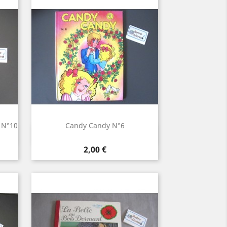
 N°10
Candy Candy N°6
Aperçu rapide

Prix
2,00 €