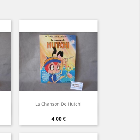
La Chanson De Hutchi
Aperçu rapide

Prix
4,00 €