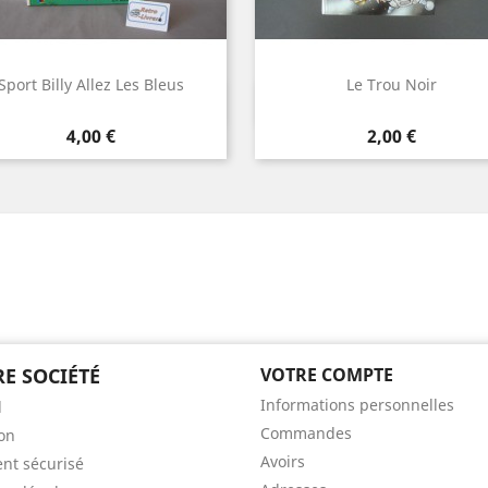
Sport Billy Allez Les Bleus
Le Trou Noir
Aperçu rapide
Aperçu rapide


Prix
Prix
4,00 €
2,00 €
E SOCIÉTÉ
VOTRE COMPTE
Informations personnelles
l
Commandes
son
Avoirs
nt sécurisé