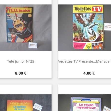
Télé Junior N°25
Vedettes TV Présente...Mensuel
Aperçu rapide
Aperçu rapide


Prix
Prix
8,00 €
4,00 €