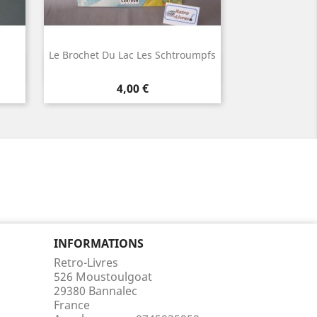
Le Brochet Du Lac Les Schtroumpfs
Aperçu rapide

Prix
4,00 €
INFORMATIONS
Retro-Livres
526 Moustoulgoat
29380 Bannalec
France