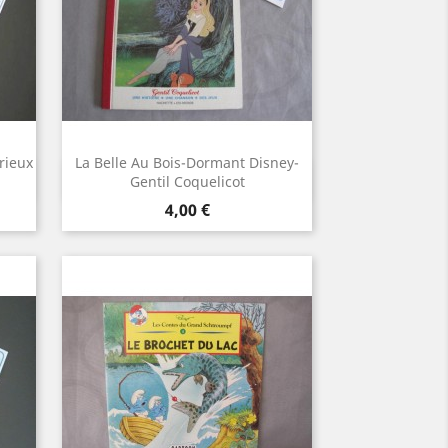
rieux
La Belle Au Bois-Dormant Disney-
Aperçu rapide

Gentil Coquelicot
Prix
4,00 €