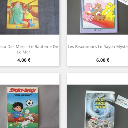
eau Des Mers - Le Baptême De
Les Bisounours Le Rayon Mysté
Aperçu rapide
Aperçu rapide


La Mer
Prix
Prix
4,00 €
6,00 €