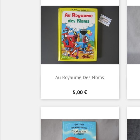
Au Royaume Des Noms
Aperçu rapide

Prix
5,00 €