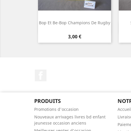
Bop Et Be-Bop Champions De Rugby
Aperçu rapide

Prix
3,00 €
Facebook
PRODUITS
NOTR
Promotions d'occasion
Accuei
Nouveaux arrivages livres bd enfant
Livrai
jeunesse occasion anciens
Paieme
Meilleures ventes d'occasion