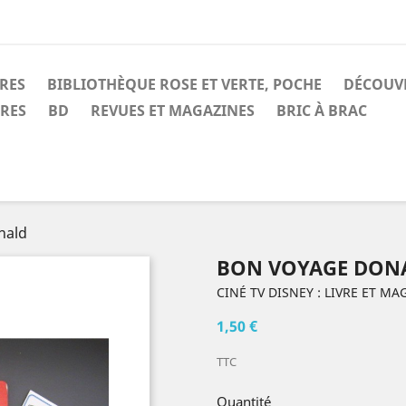
IRES
BIBLIOTHÈQUE ROSE ET VERTE, POCHE
DÉCOUV
IRES
BD
REVUES ET MAGAZINES
BRIC À BRAC
nald
BON VOYAGE DON
CINÉ TV DISNEY : LIVRE ET MA
1,50 €
TTC
Quantité