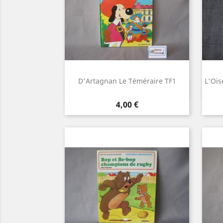
D'Artagnan Le Téméraire TF1
L'Ois
Aperçu rapide

Prix
4,00 €