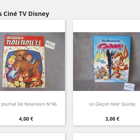
s Ciné TV Disney
 Journal De Nounours N°46
Le Glaçon Noir Quicky
Aperçu rapide
Aperçu rapide


Prix
Prix
4,00 €
3,00 €