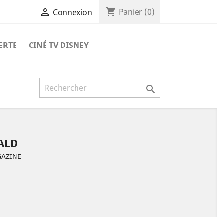
shopping_cart

Panier
(0)
Connexion
ERTE
CINÉ TV DISNEY

ALD
GAZINE