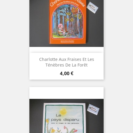
Charlotte Aux Fraises Et Les
Ténèbres De La Forêt
Prix
4,00 €