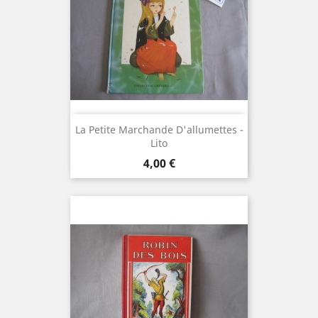
La Petite Marchande D'allumettes -
Lito
Prix
4,00 €