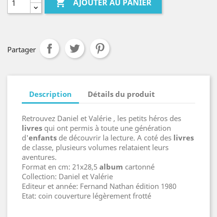

AJOUTER AU PANIER
Partager
Description
Détails du produit
Retrouvez Daniel et Valérie , les petits héros des
livre
s
qui ont permis à toute une génération
d'
enfant
s
de découvrir la lecture. A coté des
livre
s
de classe, plusieurs volumes relataient leurs
aventures.
Format en cm: 21x28,5
album
cartonné
Collection: Daniel et Valérie
Editeur et année: Fernand Nathan édition 1980
Etat: coin couverture légèrement frotté