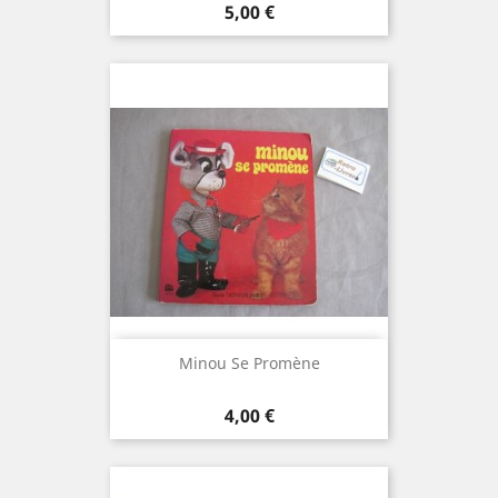
Prix
5,00 €
Minou Se Promène
Prix
4,00 €