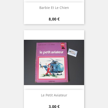
Barbie Et Le Chien
Prix
8,00 €
Le Petit Aviateur
Prix
3,00 €