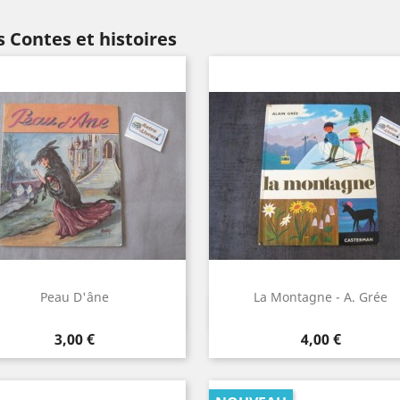
 Contes et histoires
Peau D'âne
La Montagne - A. Grée
Aperçu rapide
Aperçu rapide


Prix
Prix
3,00 €
4,00 €