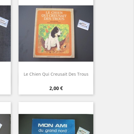
Le Chien Qui Creusait Des Trous
Aperçu rapide

Prix
2,00 €