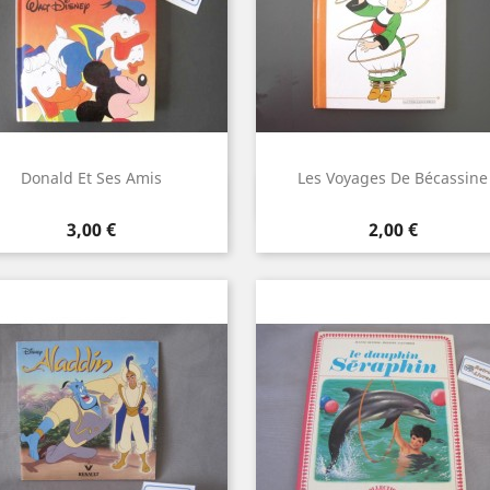
Donald Et Ses Amis
Les Voyages De Bécassine
Aperçu rapide
Aperçu rapide


Prix
Prix
3,00 €
2,00 €