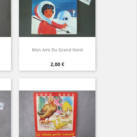
Mon Ami Du Grand Nord
Aperçu rapide

Prix
2,00 €