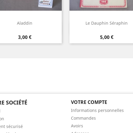
Aladdin
Le Dauphin Séraphin
Aperçu rapide
Aperçu rapide


Prix
Prix
3,00 €
5,00 €
E SOCIÉTÉ
VOTRE COMPTE
Informations personnelles
l
Commandes
son
Avoirs
nt sécurisé