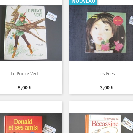
NOUVEAU
Le Prince Vert
Les Fées
Aperçu rapide
Aperçu rapide


Prix
Prix
5,00 €
3,00 €