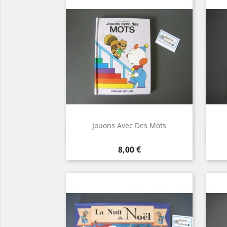
Jouons Avec Des Mots
Aperçu rapide

Prix
8,00 €