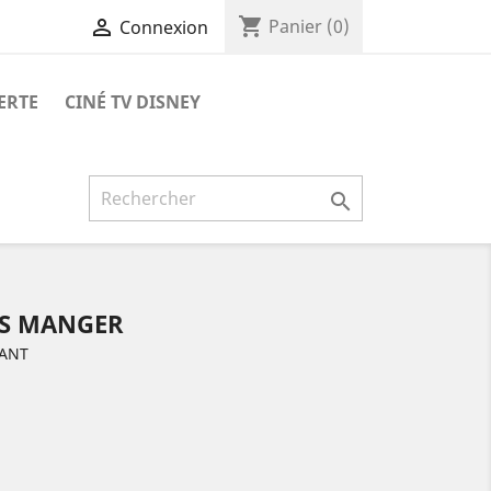
shopping_cart

Panier
(0)
Connexion
ERTE
CINÉ TV DISNEY

AS MANGER
FANT