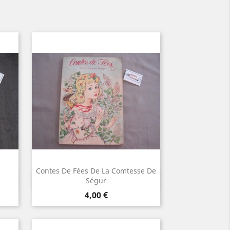
Contes De Fées De La Comtesse De
Aperçu rapide

Ségur
Prix
4,00 €