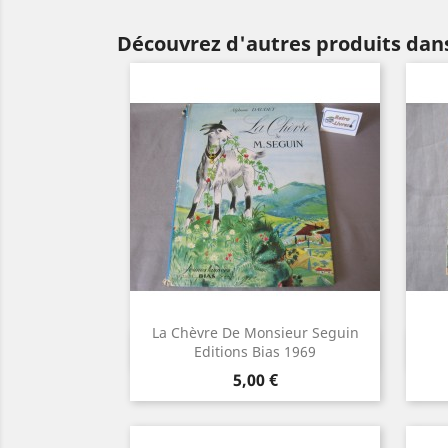
Découvrez d'autres produits dans
La Chèvre De Monsieur Seguin
Aperçu rapide

Editions Bias 1969
Prix
5,00 €