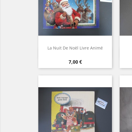
La Nuit De Noël Livre Animé
Aperçu rapide

Prix
7,00 €