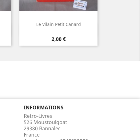
Le Vilain Petit Canard
Aperçu rapide

Prix
2,00 €
INFORMATIONS
Retro-Livres
526 Moustoulgoat
29380 Bannalec
France