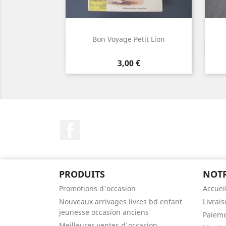
Bon Voyage Petit Lion
Aperçu rapide

Prix
3,00 €
Facebook
PRODUITS
NOTR
Promotions d'occasion
Accuei
Nouveaux arrivages livres bd enfant
Livrai
jeunesse occasion anciens
Paieme
Meilleures ventes d'occasion