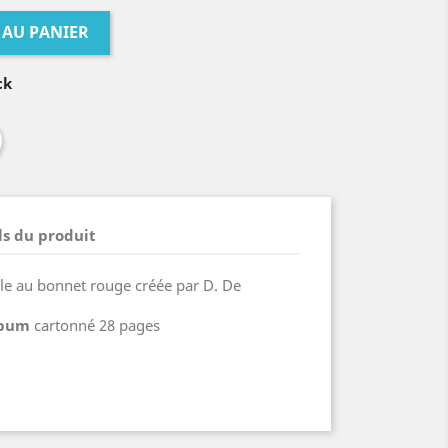
 AU PANIER
ck
ls du produit
fille au bonnet rouge créée par D. De
lbum
cartonné 28 pages