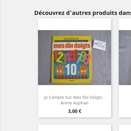
Découvrez d'autres produits dans
Je Compte Sur Mes Dix Doigts -
Aperçu rapide

Annie Auphan
Prix
3,00 €