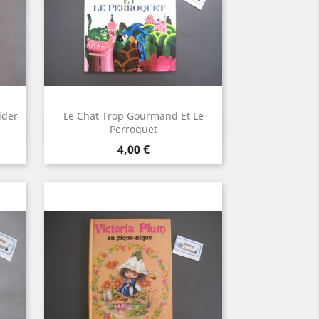
ider
Le Chat Trop Gourmand Et Le
Aperçu rapide

Perroquet
Prix
4,00 €