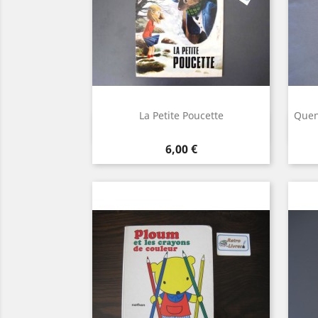
La Petite Poucette
Quen
Aperçu rapide

Prix
6,00 €