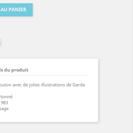
 AU PANIER
ls du produit
uton avec de jolies illustrations de Gerda
rtonné
1983
usage