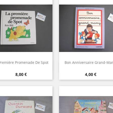
Première Promenade De Spot
Bon Anniversaire Grand-Ma
Aperçu rapide
Aperçu rapide


Prix
Prix
8,00 €
4,00 €