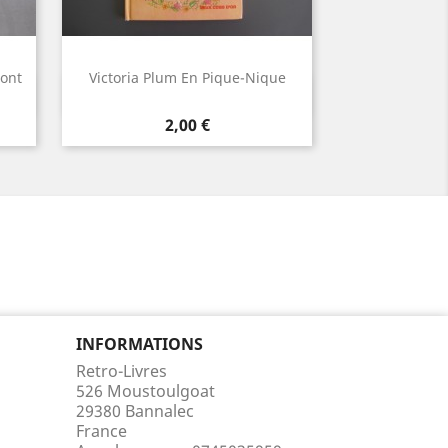
Dont
Victoria Plum En Pique-Nique
Aperçu rapide

Prix
2,00 €
INFORMATIONS
Retro-Livres
526 Moustoulgoat
29380 Bannalec
France