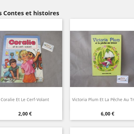
 Contes et histoires
Coralie Et Le Cerf-Volant
Victoria Plum Et La Pêche Au T
Aperçu rapide
Aperçu rapide


Prix
Prix
2,00 €
6,00 €