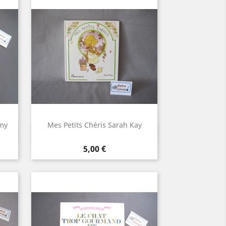
my
Mes Petits Chéris Sarah Kay
Aperçu rapide

Prix
5,00 €