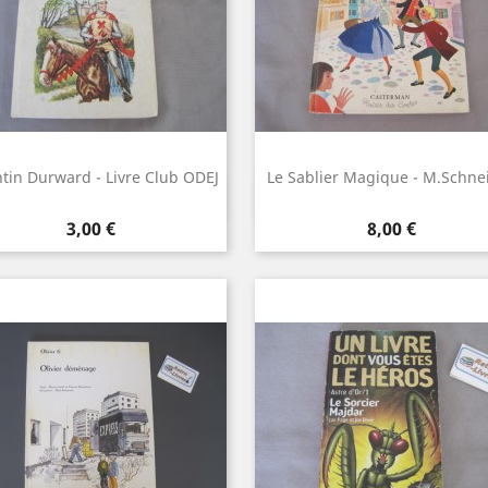
tin Durward - Livre Club ODEJ
Le Sablier Magique - M.Schne
Aperçu rapide
Aperçu rapide


Prix
Prix
3,00 €
8,00 €