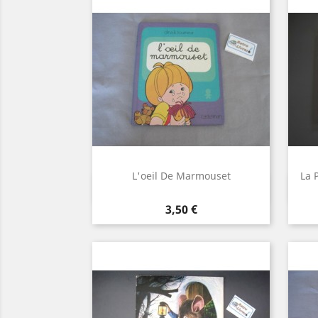
L'oeil De Marmouset
La 
Aperçu rapide

Prix
3,50 €