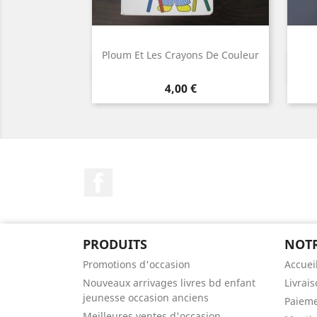
Ploum Et Les Crayons De Couleur
Aperçu rapide

Prix
4,00 €
Facebook
PRODUITS
NOTR
Promotions d'occasion
Accuei
Nouveaux arrivages livres bd enfant
Livrai
jeunesse occasion anciens
Paieme
Meilleures ventes d'occasion