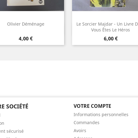
Olivier Déménage
Le Sorcier Majdar - Un Livre 
Aperçu rapide
Aperçu rapide


Vous Êtes Le Héros
Prix
Prix
4,00 €
6,00 €
E SOCIÉTÉ
VOTRE COMPTE
Informations personnelles
l
Commandes
son
Avoirs
nt sécurisé