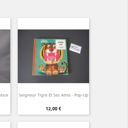
résor
Seigneur Tigre Et Ses Amis - Pop-Up
Aperçu rapide

Prix
12,00 €