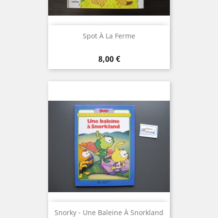
Spot À La Ferme
Prix
8,00 €
Snorky - Une Baleine À Snorkland