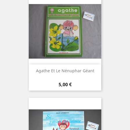
Agathe Et Le Nénuphar Géant
Prix
5,00 €