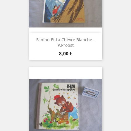
Fanfan Et La Chèvre Blanche -
P.Probst
Prix
8,00 €