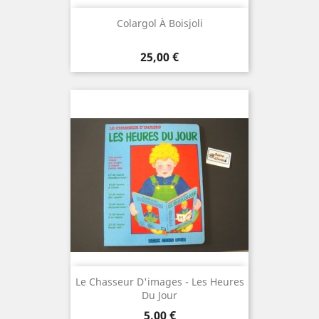
Colargol À Boisjoli
Prix
25,00 €
Le Chasseur D'images - Les Heures
Du Jour
Prix
5,00 €