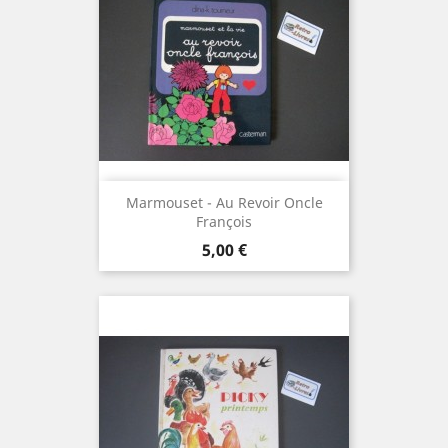
Marmouset - Au Revoir Oncle
François
Prix
5,00 €