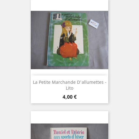
La Petite Marchande D'allumettes -
Lito
Prix
4,00 €