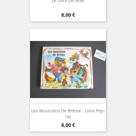
Le Livre De Noël
Prix
8,00 €
Les Musiciens De Brême - Livre Pop-
Up
Prix
8,00 €