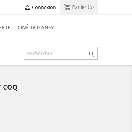
shopping_cart

Panier
(0)
Connexion
ERTE
CINÉ TV DISNEY

T COQ