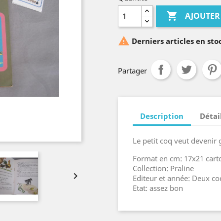

AJOUTER

Derniers articles en sto
Partager
Description
Détai
Le petit coq veut devenir 
Format en cm: 17x21 cart
Collection: Praline

Editeur et année: Deux co
Etat: assez bon