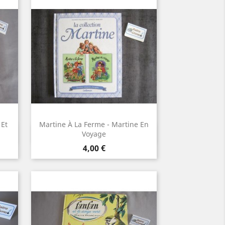
 Et
Martine À La Ferme - Martine En
Aperçu rapide

Voyage
Prix
4,00 €