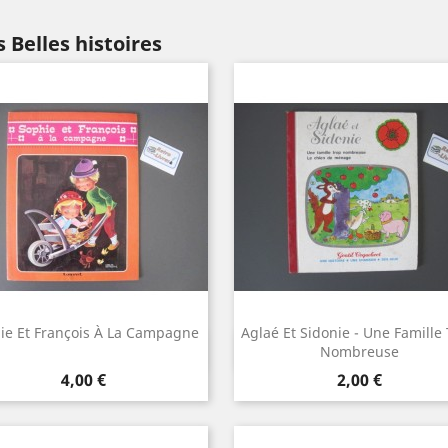
 Belles histoires
ie Et François À La Campagne
Aglaé Et Sidonie - Une Famille
Aperçu rapide
Aperçu rapide


Nombreuse
Prix
Prix
4,00 €
2,00 €