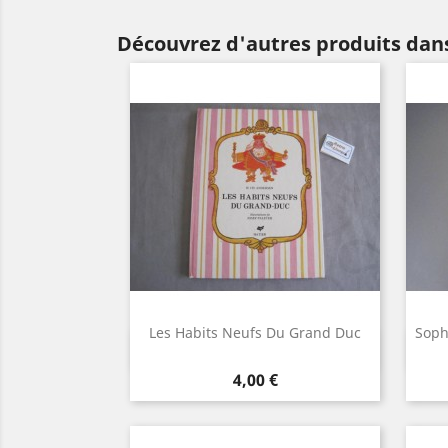
Découvrez d'autres produits dans
Les Habits Neufs Du Grand Duc
Soph
Aperçu rapide

Prix
4,00 €