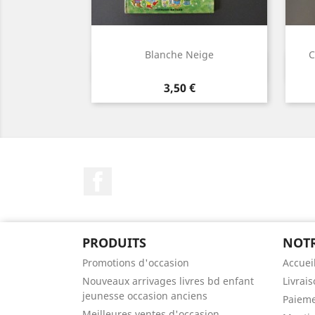
Blanche Neige
C
Aperçu rapide

Prix
3,50 €
Facebook
PRODUITS
NOTR
Promotions d'occasion
Accuei
Nouveaux arrivages livres bd enfant
Livrai
jeunesse occasion anciens
Paieme
Meilleures ventes d'occasion