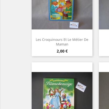
Les Croquinours Et Le Métier De
Aperçu rapide

Maman
Prix
2,00 €