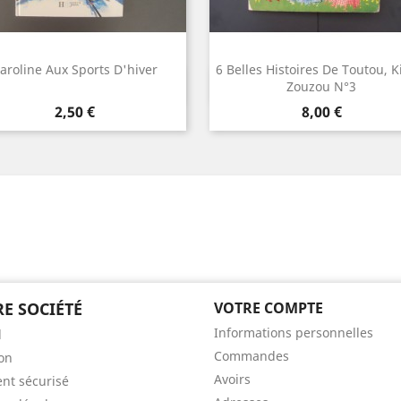
aroline Aux Sports D'hiver
6 Belles Histoires De Toutou, Ki
Aperçu rapide
Aperçu rapide


Zouzou N°3
Prix
Prix
2,50 €
8,00 €
E SOCIÉTÉ
VOTRE COMPTE
Informations personnelles
l
Commandes
son
Avoirs
nt sécurisé