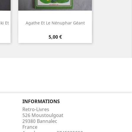
ki Et
Agathe Et Le Nénuphar Géant
Aperçu rapide

Prix
5,00 €
INFORMATIONS
Retro-Livres
526 Moustoulgoat
29380 Bannalec
France