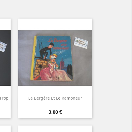
 Trop
La Bergère Et Le Ramoneur
Aperçu rapide

Prix
3,00 €