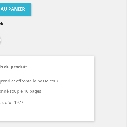
 AU PANIER
ck
ls du produit
grand et affronte la basse cour.
onné souple 16 pages
qs d'or 1977