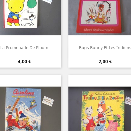
La Promenade De Ploum
Bugs Bunny Et Les Indien
Aperçu rapide
Aperçu rapide


Prix
Prix
4,00 €
2,00 €