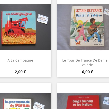
A La Campagne
Le Tour De France De Daniel
Aperçu rapide
Aperçu rapide


Valérie
Prix
Prix
2,00 €
6,00 €