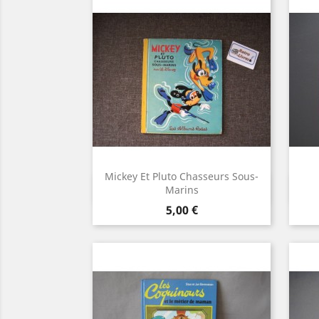
Mickey Et Pluto Chasseurs Sous-
Aperçu rapide

Marins
Prix
5,00 €