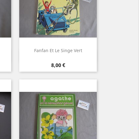
s
Fanfan Et Le Singe Vert
Aperçu rapide

Prix
8,00 €