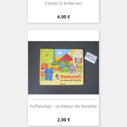
Contes D'Andersen
Prix
4,00 €
Puffalumps - Le Retour De Noisette
Prix
2,00 €