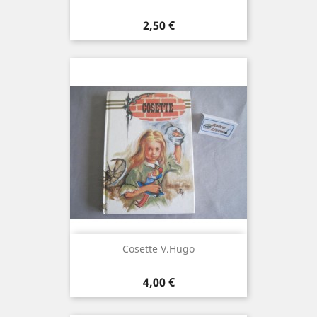
Prix
2,50 €
Cosette V.Hugo
Prix
4,00 €