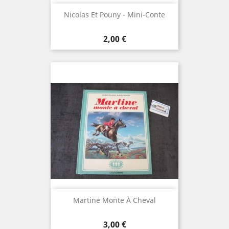
Nicolas Et Pouny - Mini-Conte
Prix
2,00 €
Martine Monte À Cheval
Prix
3,00 €