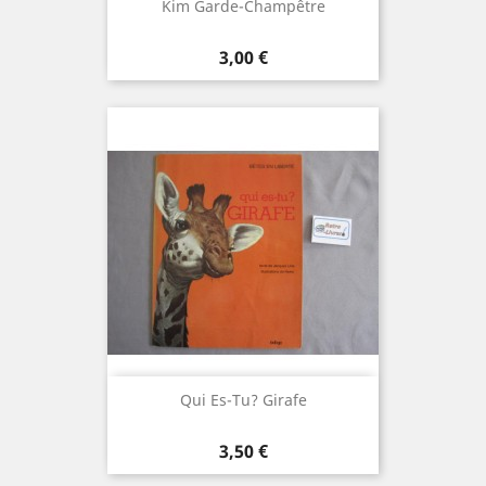
Kim Garde-Champêtre
Prix
3,00 €
Qui Es-Tu? Girafe
Prix
3,50 €