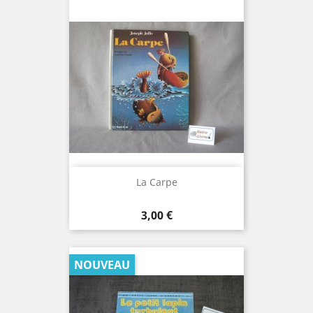
La Carpe
Prix
3,00 €
NOUVEAU