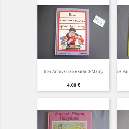
Bon Anniversaire Grand-Mamy
Le Vai
Aperçu rapide

Prix
4,00 €