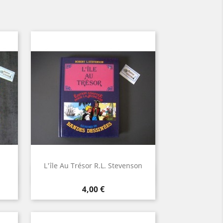
L'île Au Trésor R.L. Stevenson
Aperçu rapide

Prix
4,00 €