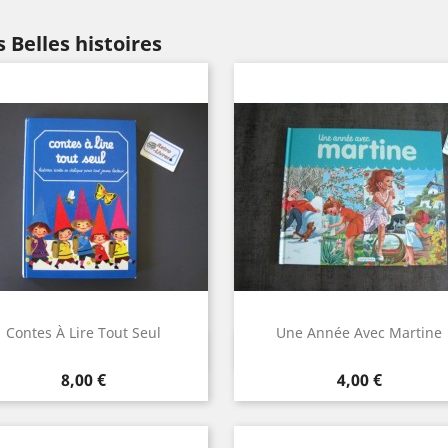
 Belles histoires
Contes À Lire Tout Seul
Une Année Avec Martine
Aperçu rapide
Aperçu rapide


Prix
Prix
8,00 €
4,00 €