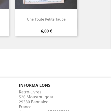
Une Toute Petite Taupe
Aperçu rapide

Prix
6,00 €
INFORMATIONS
Retro-Livres
526 Moustoulgoat
29380 Bannalec
France