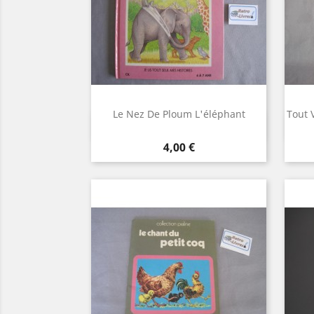
Le Nez De Ploum L'éléphant
Tout 
Aperçu rapide

Prix
4,00 €