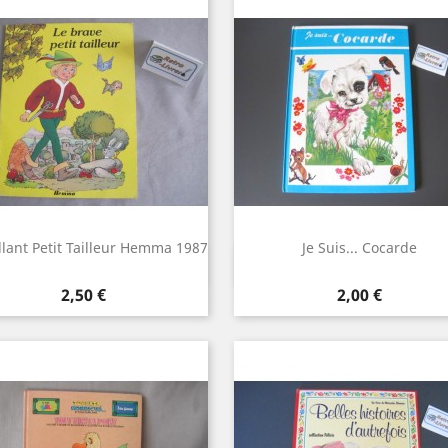
llant Petit Tailleur Hemma 1987
Je Suis... Cocarde
Aperçu rapide
Aperçu rapide


Prix
Prix
2,50 €
2,00 €