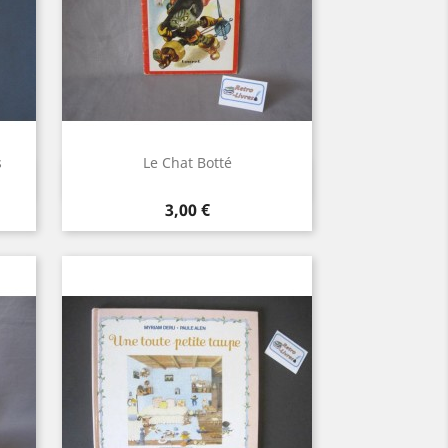
s
Le Chat Botté
Aperçu rapide

Prix
3,00 €