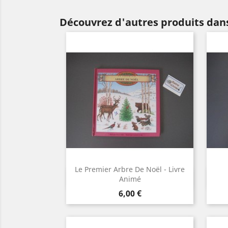
Découvrez d'autres produits dans
Le Premier Arbre De Noël - Livre
Aperçu rapide

Animé
Prix
6,00 €