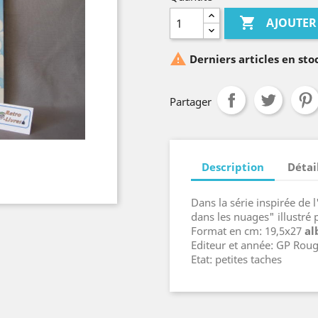

AJOUTER

Derniers articles en sto
Partager
Description
Détai
Dans la série inspirée de l
dans les nuages" illustré
Format en cm: 19,5x27
a
Editeur et année: GP Roug
Etat: petites taches