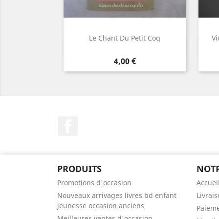
Le Chant Du Petit Coq
Vi
Aperçu rapide

Prix
4,00 €
Facebook
PRODUITS
NOTR
Promotions d'occasion
Accuei
Nouveaux arrivages livres bd enfant
Livrai
jeunesse occasion anciens
Paieme
Meilleures ventes d'occasion