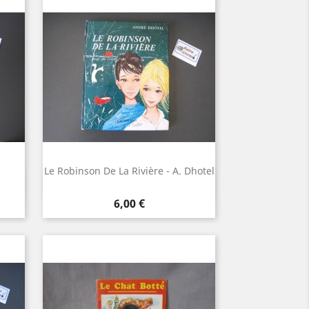
Le Robinson De La Rivière - A. Dhotel
Aperçu rapide

Prix
6,00 €