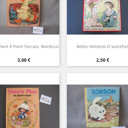
Vient À Point Toccata, Mordicus
Belles Histoires D'autrefoi
Aperçu rapide
Aperçu rapide


Prix
Prix
3,00 €
2,50 €