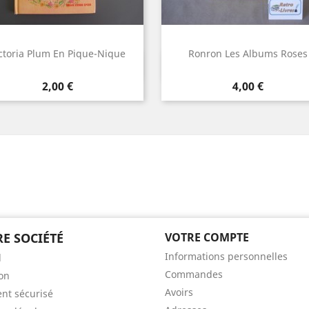
ctoria Plum En Pique-Nique
Ronron Les Albums Roses
Aperçu rapide
Aperçu rapide


Prix
Prix
2,00 €
4,00 €
E SOCIÉTÉ
VOTRE COMPTE
Informations personnelles
l
Commandes
son
Avoirs
nt sécurisé