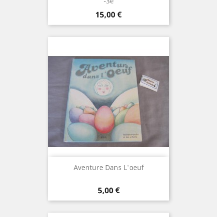
-3e
Prix
15,00 €
Aventure Dans L'oeuf
Prix
5,00 €