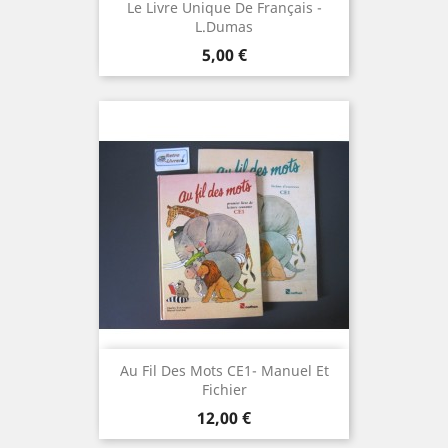
Le Livre Unique De Français -
L.Dumas
Prix
5,00 €
Au Fil Des Mots CE1- Manuel Et
Fichier
Prix
12,00 €