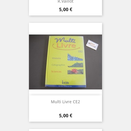
R.Vaillot
Prix
5,00 €
Multi Livre CE2
Prix
5,00 €