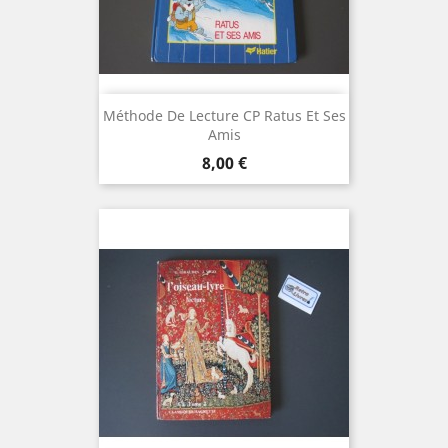
Méthode De Lecture CP Ratus Et Ses
Amis
Prix
8,00 €