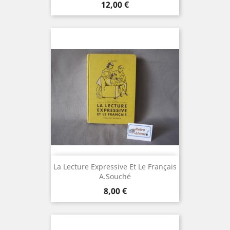
Prix
12,00 €
La Lecture Expressive Et Le Français
A.Souché
Prix
8,00 €