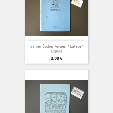
Cahier Écolier Ancien " Lutèce"
Lignes
Prix
3,00 €