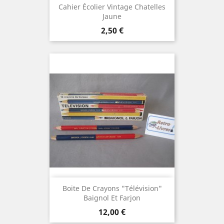
Cahier Écolier Vintage Chatelles
Jaune
Prix
2,50 €
Boite De Crayons "Télévision"
Baignol Et Farjon
Prix
12,00 €