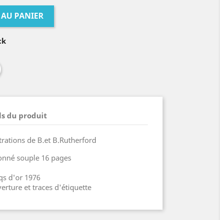
 AU PANIER
ck
ls du produit
trations de B.et B.Rutherford
onné souple 16 pages
qs d'or 1976
erture et traces d'étiquette