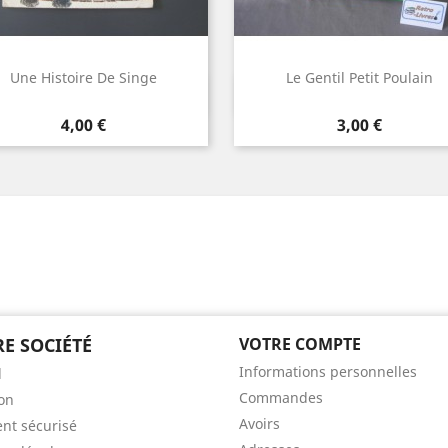
Une Histoire De Singe
Le Gentil Petit Poulain
Aperçu rapide
Aperçu rapide


Prix
Prix
4,00 €
3,00 €
E SOCIÉTÉ
VOTRE COMPTE
Informations personnelles
l
Commandes
son
Avoirs
nt sécurisé