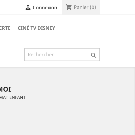
shopping_cart

Panier
(0)
Connexion
ERTE
CINÉ TV DISNEY

MOI
RMAT ENFANT