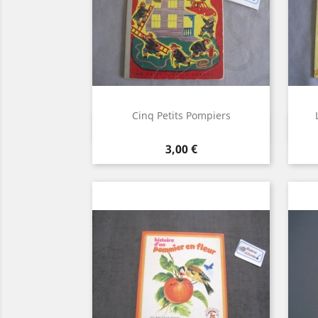
Cinq Petits Pompiers
Aperçu rapide

Prix
3,00 €