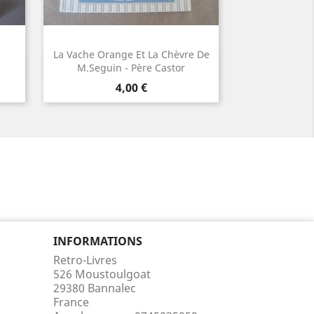
La Vache Orange Et La Chèvre De
Aperçu rapide

M.Seguin - Père Castor
Prix
4,00 €
INFORMATIONS
Retro-Livres
526 Moustoulgoat
29380 Bannalec
France