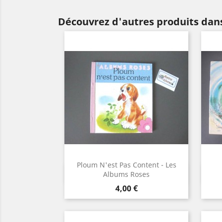
Découvrez d'autres produits dan
Ploum N'est Pas Content - Les
Aperçu rapide

Albums Roses
Prix
4,00 €