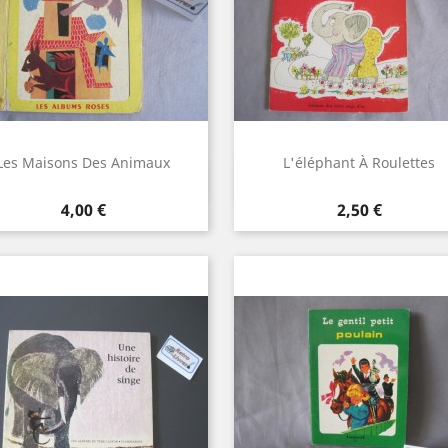
Les Maisons Des Animaux
L'éléphant À Roulettes
Aperçu rapide
Aperçu rapide


Prix
Prix
4,00 €
2,50 €