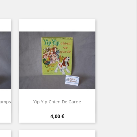
Champs
Yip Yip Chien De Garde
Aperçu rapide

Prix
4,00 €