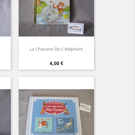
La Chanson De L'éléphant
Aperçu rapide

Prix
4,00 €