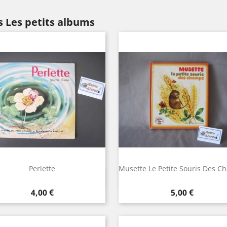
s Les petits albums
Perlette
Musette Le Petite Souris Des 
Aperçu rapide
Aperçu rapide


Prix
Prix
4,00 €
5,00 €