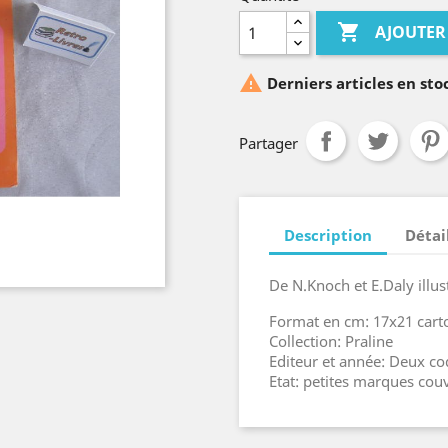

AJOUTER

Derniers articles en sto
Partager
Description
Détai
De N.Knoch et E.Daly illus
Format en cm: 17x21 cart
Collection: Praline
Editeur et année: Deux co
Etat: petites marques couv