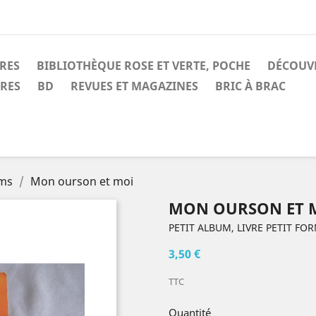
IRES
BIBLIOTHÈQUE ROSE ET VERTE, POCHE
DÉCOUV
IRES
BD
REVUES ET MAGAZINES
BRIC À BRAC
ums
Mon ourson et moi
MON OURSON ET 
PETIT ALBUM, LIVRE PETIT FO
3,50 €
TTC
Quantité