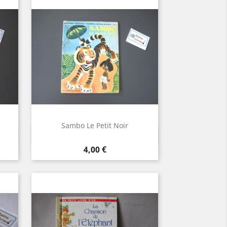
Sambo Le Petit Noir
Aperçu rapide

Prix
4,00 €