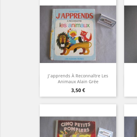
J'apprends À Reconnaître Les
Aperçu rapide

Animaux Alain Grée
Prix
3,50 €