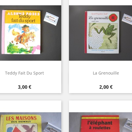
Teddy Fait Du Sport
La Grenouille
Aperçu rapide
Aperçu rapide


Prix
Prix
3,00 €
2,00 €