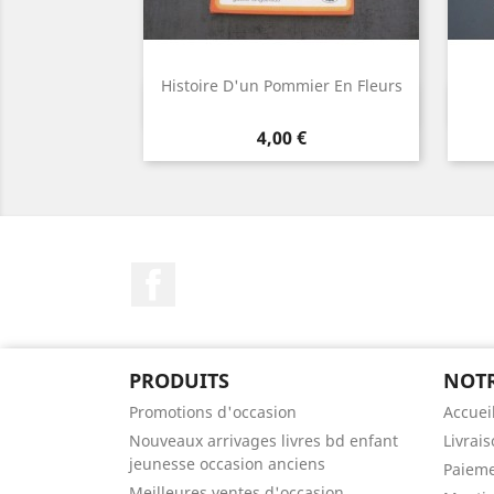
Histoire D'un Pommier En Fleurs
Aperçu rapide

Prix
4,00 €
Facebook
PRODUITS
NOTR
Promotions d'occasion
Accuei
Nouveaux arrivages livres bd enfant
Livrai
jeunesse occasion anciens
Paieme
Meilleures ventes d'occasion