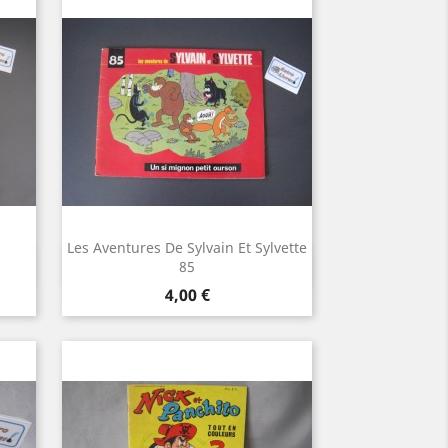
Les Aventures De Sylvain Et Sylvette
Aperçu rapide

85
Prix
4,00 €