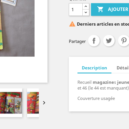

AJOUTER

Derniers articles en sto
Partager
Description
Détai
Recueil
magazine
s
jeun
et 46 (le 44 est manquant
Couverture usagée
