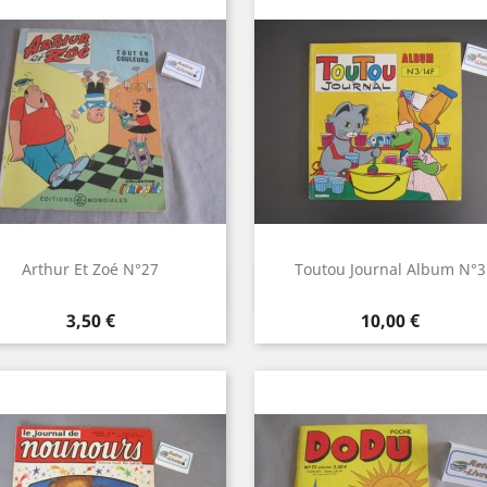
Arthur Et Zoé N°27
Toutou Journal Album N°3
Aperçu rapide
Aperçu rapide


Prix
Prix
3,50 €
10,00 €