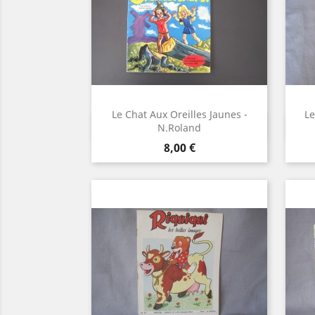
Le Chat Aux Oreilles Jaunes -
Le
Aperçu rapide

N.Roland
Prix
8,00 €