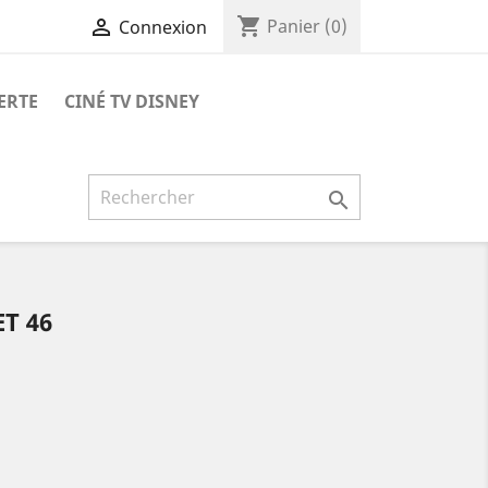
shopping_cart

Panier
(0)
Connexion
ERTE
CINÉ TV DISNEY

ET 46