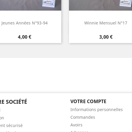
Jeunes Années N°93-94
Winnie Mensuel N°17
Aperçu rapide
Aperçu rapide


Prix
Prix
4,00 €
3,00 €
E SOCIÉTÉ
VOTRE COMPTE
Informations personnelles
l
Commandes
son
Avoirs
nt sécurisé