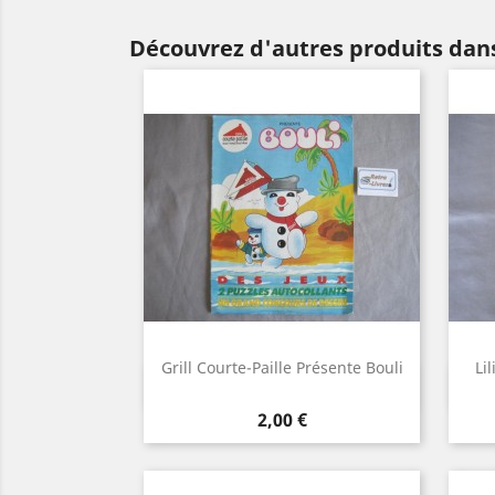
Découvrez d'autres produits dan
Grill Courte-Paille Présente Bouli
Li
Aperçu rapide

Prix
2,00 €