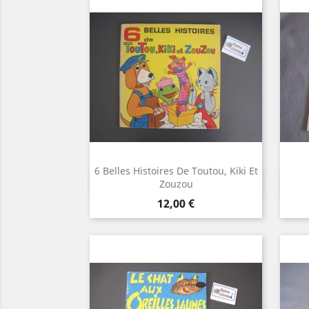
6 Belles Histoires De Toutou, Kiki Et
Aperçu rapide

Zouzou
Prix
12,00 €