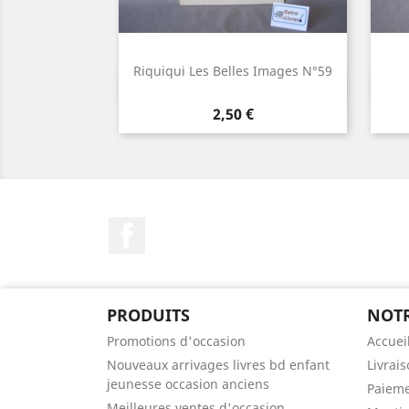
Riquiqui Les Belles Images N°59
Aperçu rapide

Prix
2,50 €
Facebook
PRODUITS
NOTR
Promotions d'occasion
Accuei
Nouveaux arrivages livres bd enfant
Livrai
jeunesse occasion anciens
Paieme
Meilleures ventes d'occasion