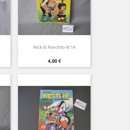
Nick Et Panchito N°14
Aperçu rapide

Prix
4,00 €