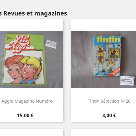
s Revues et magazines
li Aggie Magazine Numéro 1
Tintin Sélection N°20
Aperçu rapide
Aperçu rapide


Prix
Prix
15,00 €
3,00 €