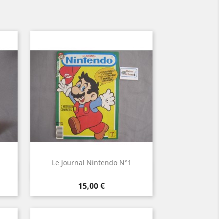
Le Journal Nintendo N°1
Aperçu rapide

Prix
15,00 €