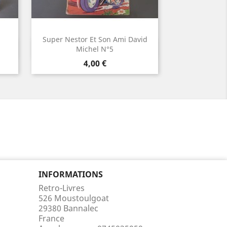
Super Nestor Et Son Ami David
Aperçu rapide

Michel N°5
Prix
4,00 €
INFORMATIONS
Retro-Livres
526 Moustoulgoat
29380 Bannalec
France