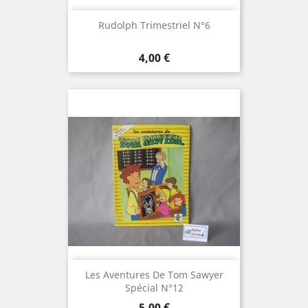
Rudolph Trimestriel N°6
Prix
4,00 €
Les Aventures De Tom Sawyer
Spécial N°12
Prix
5,00 €