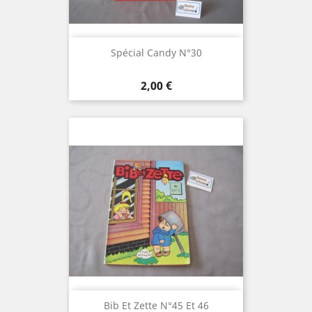
Spécial Candy N°30
Prix
2,00 €
Bib Et Zette N°45 Et 46