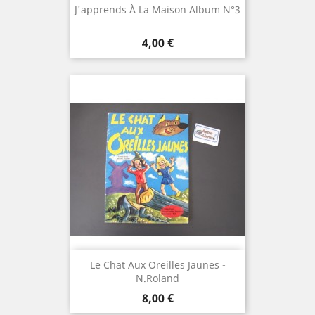
J'apprends À La Maison Album N°3
Prix
4,00 €
Le Chat Aux Oreilles Jaunes -
N.Roland
Prix
8,00 €