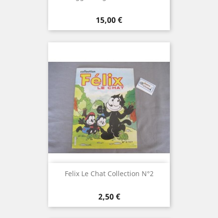
Prix
15,00 €
Felix Le Chat Collection N°2
Prix
2,50 €