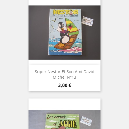
Super Nestor Et Son Ami David
Michel N°13
Prix
3,00 €