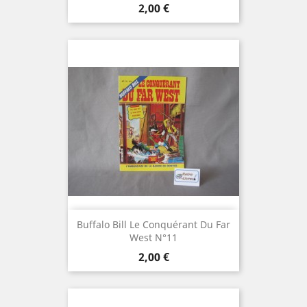
Prix
2,00 €
Buffalo Bill Le Conquérant Du Far
West N°11
Prix
2,00 €