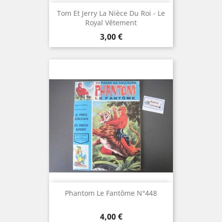
Tom Et Jerry La Nièce Du Roi - Le
Royal Vêtement
Prix
3,00 €
Phantom Le Fantôme N°448
Prix
4,00 €