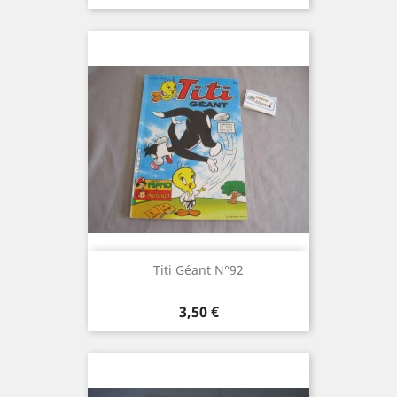
Titi Géant N°92
Prix
3,50 €