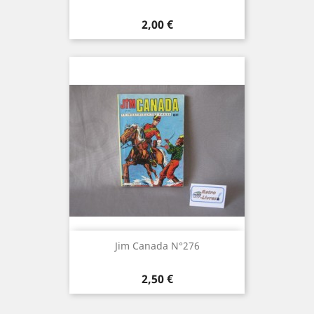
Prix
2,00 €
Jim Canada N°276
Prix
2,50 €