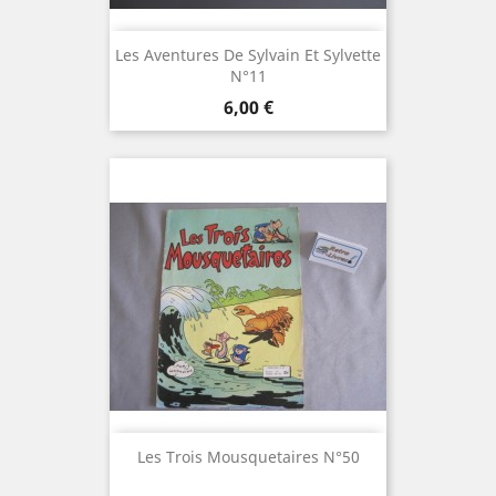
Les Aventures De Sylvain Et Sylvette
N°11
Prix
6,00 €
Les Trois Mousquetaires N°50