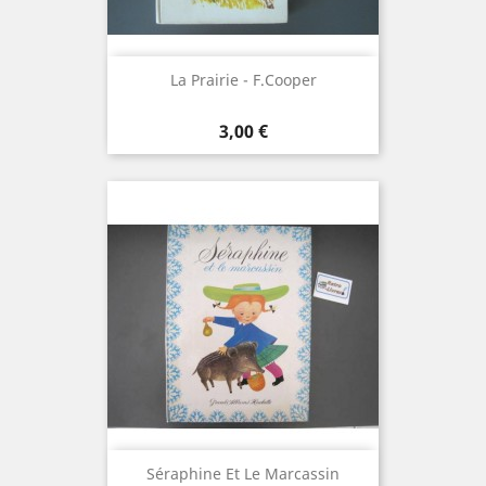
La Prairie - F.Cooper
Prix
3,00 €
Séraphine Et Le Marcassin