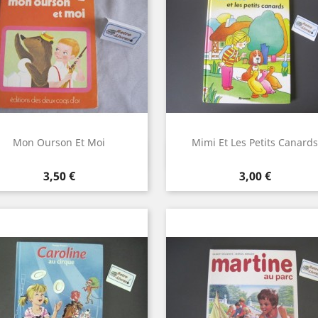
Mon Ourson Et Moi
Mimi Et Les Petits Canards
Aperçu rapide
Aperçu rapide


Prix
Prix
3,50 €
3,00 €