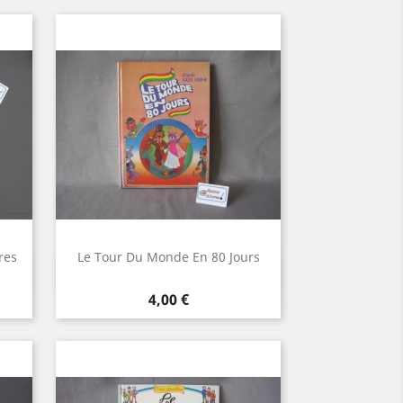
res
Le Tour Du Monde En 80 Jours
Aperçu rapide

Prix
4,00 €