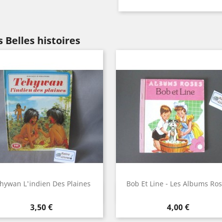
 Belles histoires
hywan L'indien Des Plaines
Bob Et Line - Les Albums Ro
Aperçu rapide
Aperçu rapide


Prix
Prix
3,50 €
4,00 €