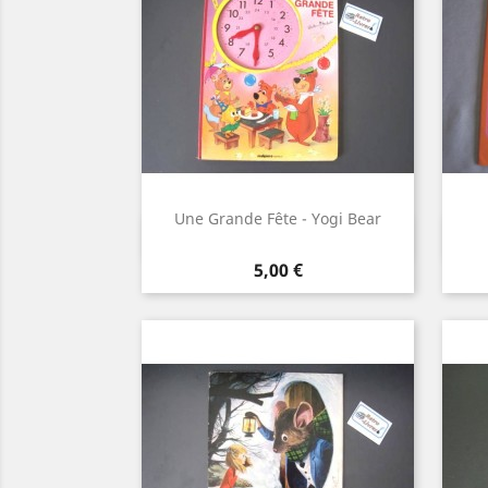
Une Grande Fête - Yogi Bear
Aperçu rapide

Prix
5,00 €