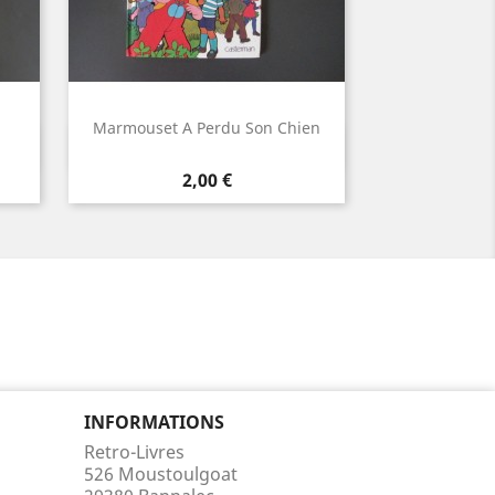
Marmouset A Perdu Son Chien
Aperçu rapide

Prix
2,00 €
INFORMATIONS
Retro-Livres
526 Moustoulgoat