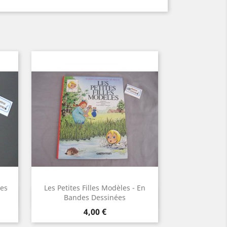
ses
Les Petites Filles Modèles - En
Aperçu rapide

Bandes Dessinées
Prix
4,00 €