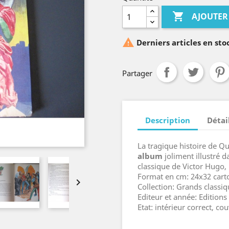

AJOUTER

Derniers articles en sto
Partager
Description
Détai
La tragique histoire de 
album
joliment illustré 
classique de Victor Hugo, 
Format en cm: 24x32 car

Collection: Grands classiqu
Editeur et année: Edition
Etat: intérieur correct, co