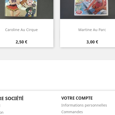
Caroline Au Cirque
Martine Au Parc
Aperçu rapide
Aperçu rapide


Prix
Prix
2,50 €
3,00 €
E SOCIÉTÉ
VOTRE COMPTE
Informations personnelles
l
Commandes
son