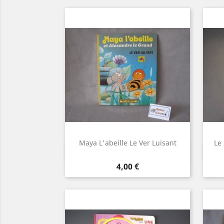
Maya L'abeille Le Ver Luisant
Le
Aperçu rapide

Prix
4,00 €