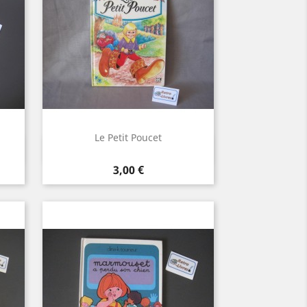
Le Petit Poucet
Aperçu rapide

Prix
3,00 €