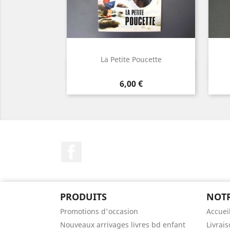
La Petite Poucette
Aperçu rapide

Prix
6,00 €
Facebook
PRODUITS
NOTR
Promotions d'occasion
Accuei
Nouveaux arrivages livres bd enfant
Livrai