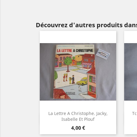
Découvrez d'autres produits dans
La Lettre A Christophe. Jacky,
Tc
Aperçu rapide

Isabelle Et Plouf
Prix
4,00 €