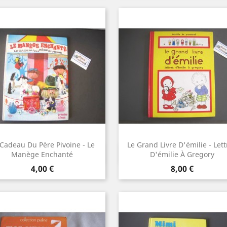
 Cadeau Du Père Pivoine - Le
Le Grand Livre D'émilie - Lett
Aperçu rapide
Aperçu rapide


Manège Enchanté
D'émilie À Gregory
Prix
Prix
4,00 €
8,00 €